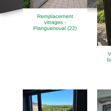
Remplacement
vitrages -
Planguenoual (22)
V
b