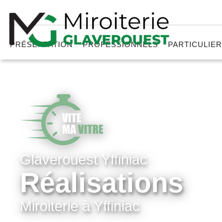
PRÉSENTATION
PROFESSIONNELS
PARTICULIE
Glaverouest Yffiniac
Réalisations
Miroiterie à Yffiniac