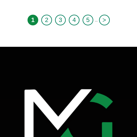
1
2
3
4
5
>
...