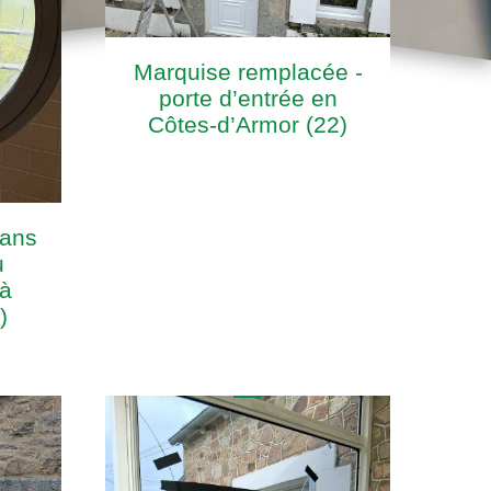
Marquise remplacée -
porte d’entrée en
Côtes-d’Armor (22)
dans
u
à
)