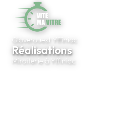
Glaverouest Yffiniac
Réalisations
Miroiterie à Yffiniac