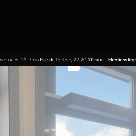
verouest 22, 3 bis Rue de l'Écluse, 22120 Yffiniac
-
Mentions lég