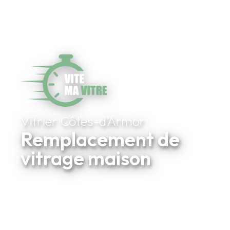
Vitrier Côtes-d’Armor
Remplacement de
vitrage maison