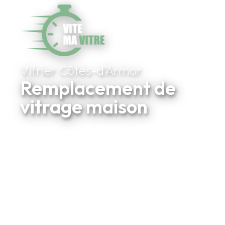
Vitrier Côtes-d’Armor
Remplacement de
vitrage maison