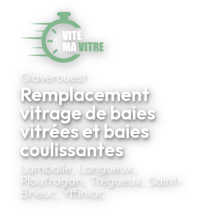
Glaverouest
Remplacement
vitrage de baies
vitrées et baies
coulissantes
Lamballe, Langueux,
Ploufragan, Trégueux, Saint-
Brieuc, Yffiniac